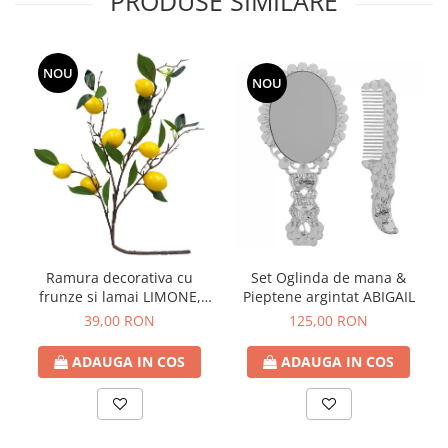
PRODUSE SIMILARE
NOU
NOU
Ramura decorativa cu
Set Oglinda de mana &
frunze si lamai LIMONE,
Pieptene argintat ABIGAIL
65cm
39,00 RON
125,00 RON
ADAUGA IN COS
ADAUGA IN COS