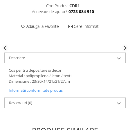
Decoratiuni Craciun
Cod Produs:
CDR1
Sweet Wonderland
Ai nevoie de ajutor?
0723 084 910
Crengute Decorative
Adauga la Favorite
Cere informatii
Decoratiuni Muzicale
Decoratiuni Luminoase
Coronite & Ghirlande
Aromaterapie Craciun
Felicitari, Cutii si Pungi de Cadou
Descriere
Cos pentru depozitare si decor
Material : polipropilena / lemn / textil
Dimensiune : 23/30x14/21x21/27cm
Informatii conformitate produs
Review-uri
(0)