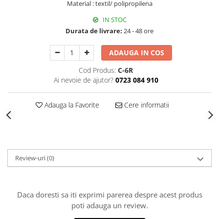
Material : textil/ polipropilena
Decoratiuni Craciun
Sweet Wonderland
IN STOC
Durata de livrare:
24 - 48 ore
Crengute Decorative
Decoratiuni Muzicale
ADAUGA IN COS
Decoratiuni Luminoase
Coronite & Ghirlande
Cod Produs:
C-6R
Ai nevoie de ajutor?
0723 084 910
Aromaterapie Craciun
Felicitari, Cutii si Pungi de Cadou
Adauga la Favorite
Cere informatii
Review-uri
(0)
Daca doresti sa iti exprimi parerea despre acest produs
poti adauga un review.