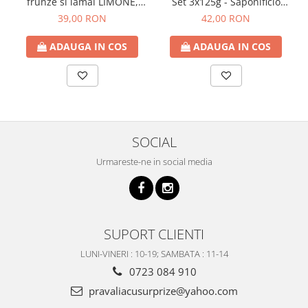
frunze si lamai LIMONE,
Set 3x125g - Saponificio
65cm
Artigianale Fiorentino
39,00 RON
42,00 RON
ADAUGA IN COS
ADAUGA IN COS
SOCIAL
Urmareste-ne in social media
SUPORT CLIENTI
LUNI-VINERI : 10-19; SAMBATA : 11-14
0723 084 910
pravaliacusurprize@yahoo.com