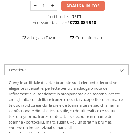
Decoratiuni Craciun
ADAUGA IN COS
Sweet Wonderland
Cod Produs:
DFT3
Crengute Decorative
Ai nevoie de ajutor?
0723 084 910
Decoratiuni Muzicale
Decoratiuni Luminoase
Adauga la Favorite
Cere informatii
Coronite & Ghirlande
Aromaterapie Craciun
Felicitari, Cutii si Pungi de Cadou
Descriere
Crengile artificiale de artar brumate sunt elemente decorative
elegante și versatile, perfecte pentru a adauga o nota de
rafinament și autenticitate in aranjamentele de toamna. Aceste
crengi imita cu fidelitate frunzele de artar, acoperite cu bruma, ce
te duc rapid cu gandul la zilele de toamna tarzie sau chiar iarna
Confectionate din plastic și textile, cu detalii realiste ce redau
textura și forma frunzelor de artar si decorate in nuante de
toamna - portocaliu, maro, ruginiu - cu un strat fin brumat,
confera un impact vizual remarcabil.