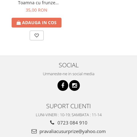
Toamna cu frunze
AUTUMN, 50cm
35,00 RON
ADAUGA IN COS
SOCIAL
Urmareste-ne in social media
SUPORT CLIENTI
LUNI-VINERI : 10-19; SAMBATA : 11-14
0723 084 910
pravaliacusurprize@yahoo.com