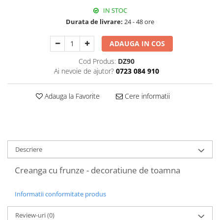
Decoratiuni Craciun
IN STOC
Sweet Wonderland
Durata de livrare:
24 - 48 ore
Crengute Decorative
ADAUGA IN COS
Decoratiuni Muzicale
Decoratiuni Luminoase
Cod Produs:
DZ90
Coronite & Ghirlande
Ai nevoie de ajutor?
0723 084 910
Aromaterapie Craciun
Adauga la Favorite
Cere informatii
Felicitari, Cutii si Pungi de Cadou
Descriere
Creanga cu frunze - decoratiune de toamna
Informatii conformitate produs
Review-uri
(0)