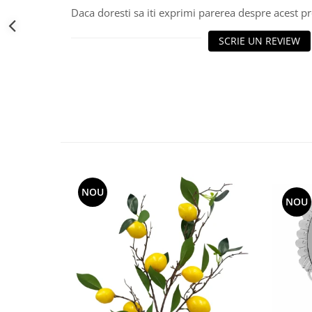
Decoratiuni Craciun
Daca doresti sa iti exprimi parerea despre acest 
Sweet Wonderland
SCRIE UN REVIEW
Crengute Decorative
Decoratiuni Muzicale
Decoratiuni Luminoase
Coronite & Ghirlande
Aromaterapie Craciun
Felicitari, Cutii si Pungi de Cadou
NOU
NOU