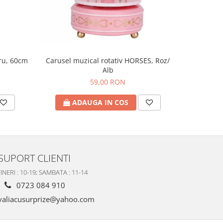
tru, 60cm
Figu
Carusel muzical rotativ HORSES, Roz/
Alb
59,00 RON
A
ADAUGA IN COS
SUPORT CLIENTI
INERI : 10-19; SAMBATA : 11-14
0723 084 910
valiacusurprize@yahoo.com