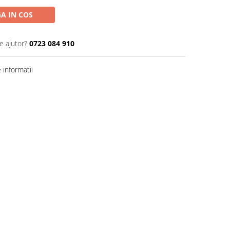
A IN COS
e ajutor?
0723 084 910
informatii