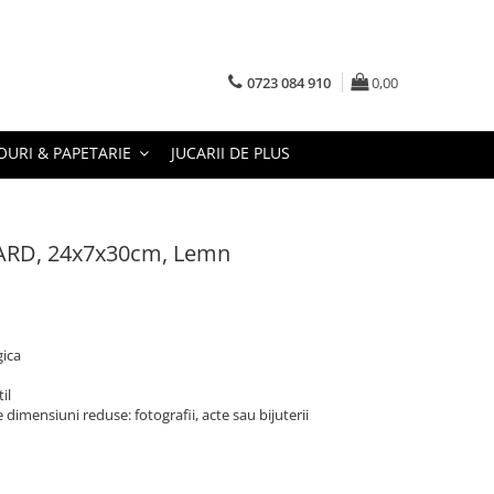
0723 084 910
0,00
URI & PAPETARIE
JUCARII DE PLUS
CARD, 24x7x30cm, Lemn
gica
il
dimensiuni reduse: fotografii, acte sau bijuterii