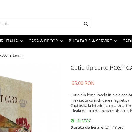
RI ITALIA
CASA & DECOR
BUCATARIE & SERVIRE
CADO
x7x30cm, Lemn
Cutie tip carte POST 
65,00 RON
Cutie din lemn invelit in piele ecolo
Prevazuta cu inchidere magnetica
Captusita la interior cu material text
Ideala pentru depozitare obiecte de 
IN STOC
Durata de livrare:
24 - 48 ore