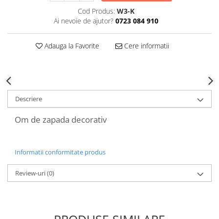
Decoratiuni Craciun
Cod Produs:
W3-K
Sweet Wonderland
Ai nevoie de ajutor?
0723 084 910
Crengute Decorative
Decoratiuni Muzicale
Adauga la Favorite
Cere informatii
Decoratiuni Luminoase
Coronite & Ghirlande
Aromaterapie Craciun
Felicitari, Cutii si Pungi de Cadou
Descriere
Om de zapada decorativ
Informatii conformitate produs
Review-uri
(0)