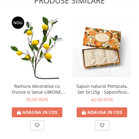
PRODUSE SIMILARE
NOU
Ramura decorativa cu
Sapun natural Portocala,
frunze si lamai LIMONE,
Set 3x125g - Saponificio
65cm
Artigianale Fiorentino
39,00 RON
42,00 RON
ADAUGA IN COS
ADAUGA IN COS