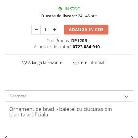
Decoratiuni Craciun
IN STOC
Sweet Wonderland
Durata de livrare:
24 - 48 ore
Crengute Decorative
Decoratiuni Muzicale
ADAUGA IN COS
Decoratiuni Luminoase
Cod Produs:
DP120B
Coronite & Ghirlande
Ai nevoie de ajutor?
0723 084 910
Aromaterapie Craciun
Felicitari, Cutii si Pungi de Cadou
Adauga la Favorite
Cere informatii
Descriere
Ornament de brad - baietel cu ciucuras din
blanita artificiala