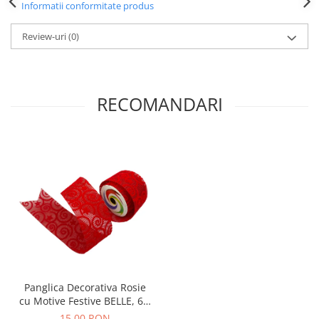
Informatii conformitate produs
Review-uri
(0)
RECOMANDARI
Panglica Decorativa Rosie
cu Motive Festive BELLE, 6 x
270 cm
15,00 RON