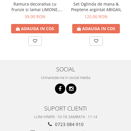
Ramura decorativa cu
Set Oglinda de mana &
frunze si lamai LIMONE,
Pieptene argintat ABIGAIL
65cm
39,00 RON
125,00 RON
ADAUGA IN COS
ADAUGA IN COS
SOCIAL
Urmareste-ne in social media
SUPORT CLIENTI
LUNI-VINERI : 10-19; SAMBATA : 11-14
0723 084 910