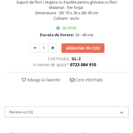
Suport de flori / etajera cu 4 polite pentru ghivece cu flori
Decoratiuni Craciun
Material : fier forjat
Sweet Wonderland
Dimensiune : 39/ 70 x 36 x 68/ 90 cm
Culoare : auriu
Crengute Decorative
Decoratiuni Muzicale
IN STOC
Decoratiuni Luminoase
Durata de livrare:
24 - 48 ore
Coronite & Ghirlande
ADAUGA IN COS
Aromaterapie Craciun
Felicitari, Cutii si Pungi de Cadou
Cod Produs:
GL-2
Ai nevoie de ajutor?
0723 084 910
Adauga la Favorite
Cere informatii
Review-uri
(0)