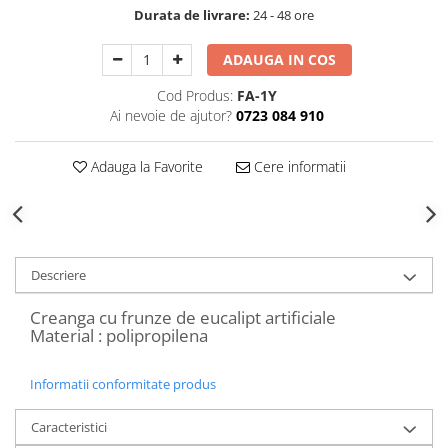
Decoratiuni Craciun
Durata de livrare:
24 - 48 ore
Sweet Wonderland
ADAUGA IN COS
Crengute Decorative
Decoratiuni Muzicale
Cod Produs:
FA-1Y
Ai nevoie de ajutor?
0723 084 910
Decoratiuni Luminoase
Coronite & Ghirlande
Adauga la Favorite
Cere informatii
Aromaterapie Craciun
Felicitari, Cutii si Pungi de Cadou
Descriere
Creanga cu frunze de eucalipt artificiale
Material : polipropilena
Informatii conformitate produs
Caracteristici