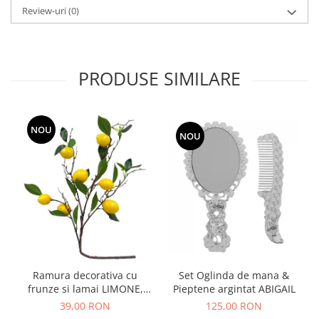
Review-uri
(0)
PRODUSE SIMILARE
NOU
NOU
Ramura decorativa cu
Set Oglinda de mana &
frunze si lamai LIMONE,
Pieptene argintat ABIGAIL
65cm
39,00 RON
125,00 RON