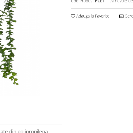
Cod Produs:
PCE1
Ai nevoie de
Adauga la Favorite
Cere 
zate din polipropilena