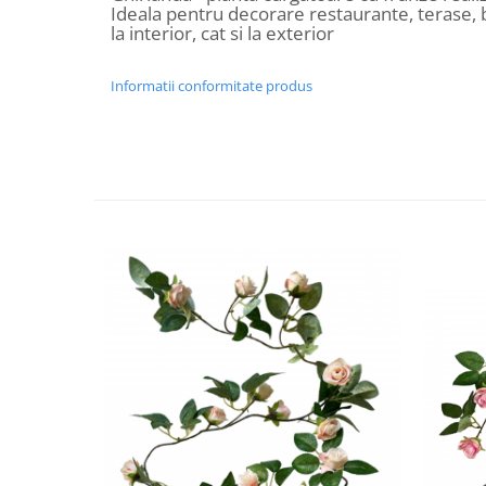
Ideala pentru decorare restaurante, terase, 
Decoratiuni Craciun
la interior, cat si la exterior
Sweet Wonderland
Crengute Decorative
Informatii conformitate produs
Decoratiuni Muzicale
Decoratiuni Luminoase
Coronite & Ghirlande
Aromaterapie Craciun
Felicitari, Cutii si Pungi de Cadou