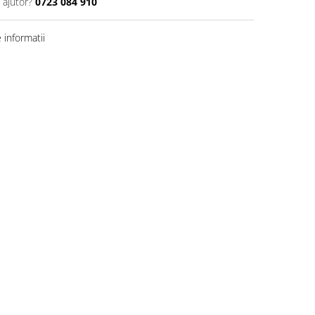
 ajutor?
0723 084 910
informatii