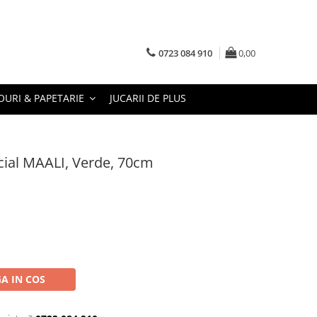
0723 084 910
0,00
URI & PAPETARIE
JUCARII DE PLUS
icial MAALI, Verde, 70cm
A IN COS