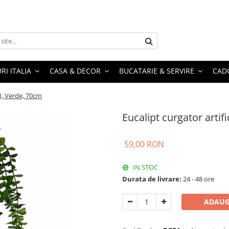
RI ITALIA
CASA & DECOR
BUCATARIE & SERVIRE
CADO
LI, Verde, 70cm
Eucalipt curgator artif
59,00 RON
IN STOC
Durata de livrare:
24 - 48 ore
ADAUG