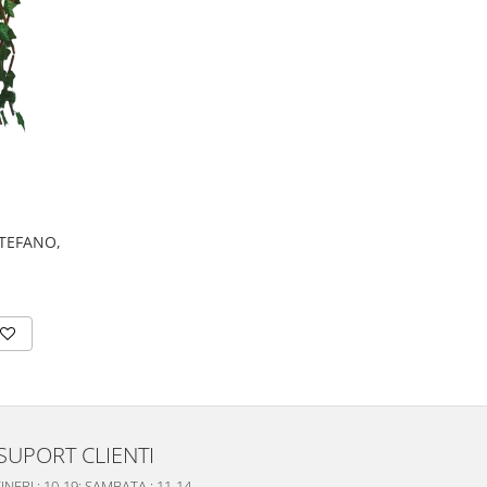
 STEFANO,
SUPORT CLIENTI
INERI : 10-19; SAMBATA : 11-14