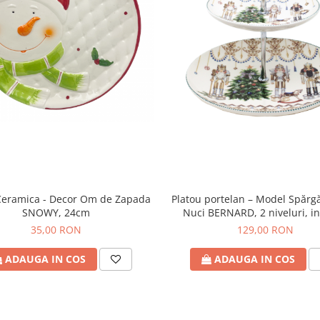
Ceramica - Decor Om de Zapada
Platou portelan – Model Spărgă
SNOWY, 24cm
Nuci BERNARD, 2 niveluri, in
Cadou decorata
35,00 RON
129,00 RON
ADAUGA IN COS
ADAUGA IN COS