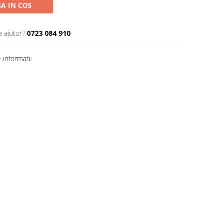
A IN COS
e ajutor?
0723 084 910
informatii