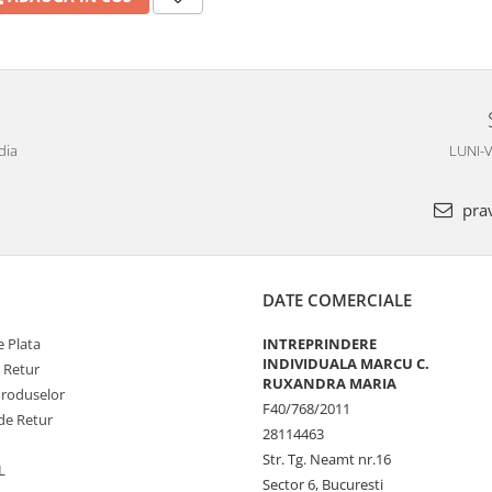
dia
LUNI-V
pra
DATE COMERCIALE
 Plata
INTREPRINDERE
INDIVIDUALA MARCU C.
e Retur
RUXANDRA MARIA
Produselor
F40/768/2011
de Retur
28114463
Str. Tg. Neamt nr.16
L
Sector 6, Bucuresti