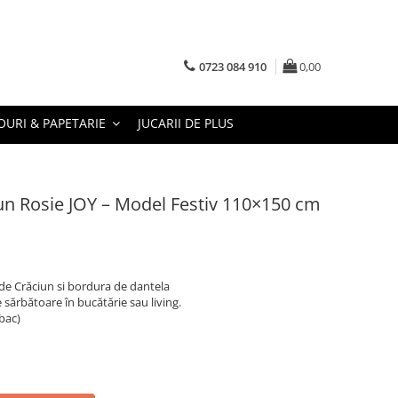
0723 084 910
0,00
URI & PAPETARIE
JUCARII DE PLUS
un Rosie JOY – Model Festiv 110×150 cm
de Crăciun si bordura de dantela
sărbătoare în bucătărie sau living.
bac)