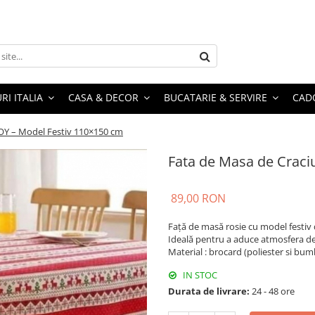
RI ITALIA
CASA & DECOR
BUCATARIE & SERVIRE
CADO
JOY – Model Festiv 110×150 cm
Fata de Masa de Craci
89,00 RON
Față de masă rosie cu model festiv 
Ideală pentru a aduce atmosfera de 
Material : brocard (poliester si bum
IN STOC
Durata de livrare:
24 - 48 ore