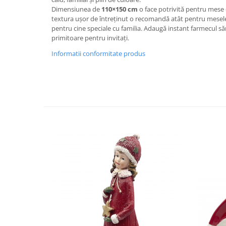
Decoratiuni Craciun
Dimensiunea de
110×150 cm
o face potrivită pentru mese 
textura ușor de întreținut o recomandă atât pentru mesele z
Sweet Wonderland
pentru cine speciale cu familia. Adaugă instant farmecul să
Crengute Decorative
primitoare pentru invitați.
Decoratiuni Muzicale
Informatii conformitate produs
Decoratiuni Luminoase
Coronite & Ghirlande
Aromaterapie Craciun
Felicitari, Cutii si Pungi de Cadou