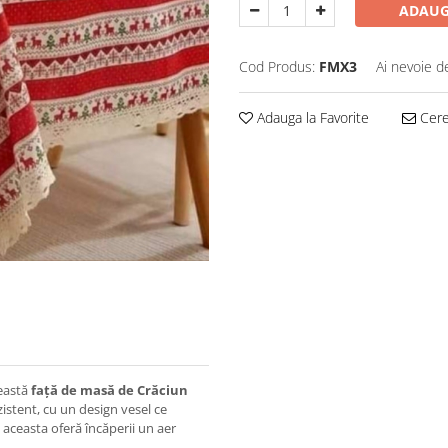
ADAUG
Cod Produs:
FMX3
Ai nevoie d
Adauga la Favorite
Cere 
eastă
față de masă de Crăciun
ezistent, cu un design vesel ce
, aceasta oferă încăperii un aer