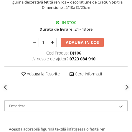
Figurină decorativă fetiță ren roz – decorațiune de Crăciun textilă
Decoratiuni Craciun
Dimensiune : 5/10x15/25cm
Sweet Wonderland
Crengute Decorative
IN STOC
Decoratiuni Muzicale
Durata de livrare:
24 - 48 ore
Decoratiuni Luminoase
Coronite & Ghirlande
ADAUGA IN COS
Aromaterapie Craciun
Cod Produs:
DJ106
Felicitari, Cutii si Pungi de Cadou
Ai nevoie de ajutor?
0723 084 910
Adauga la Favorite
Cere informatii
Descriere
Această adorabilă figurină textilă înfățișează o fetiță ren