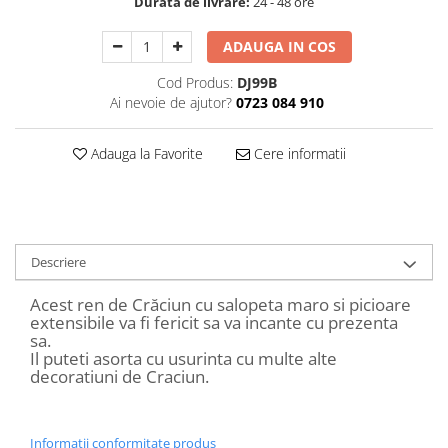
Durata de livrare:
24 - 48 ore
Decoratiuni Craciun
Sweet Wonderland
ADAUGA IN COS
Crengute Decorative
Cod Produs:
DJ99B
Decoratiuni Muzicale
Ai nevoie de ajutor?
0723 084 910
Decoratiuni Luminoase
Coronite & Ghirlande
Adauga la Favorite
Cere informatii
Aromaterapie Craciun
Felicitari, Cutii si Pungi de Cadou
Descriere
Acest ren de Crăciun cu salopeta maro si picioare
extensibile va fi fericit sa va incante cu prezenta
sa.
Il puteti asorta cu usurinta cu multe alte
decoratiuni de Craciun.
Informatii conformitate produs