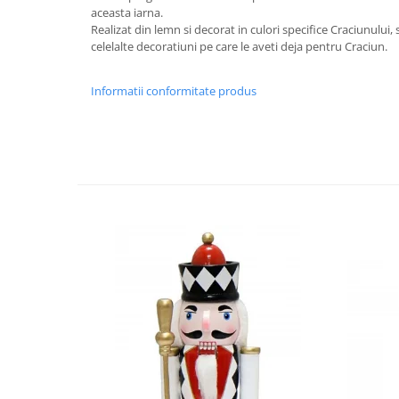
Decoratiuni Craciun
aceasta iarna.
Realizat din lemn si decorat in culori specifice Craciunului,
Sweet Wonderland
celelalte decoratiuni pe care le aveti deja pentru Craciun.
Crengute Decorative
Decoratiuni Muzicale
Informatii conformitate produs
Decoratiuni Luminoase
Coronite & Ghirlande
Aromaterapie Craciun
Felicitari, Cutii si Pungi de Cadou