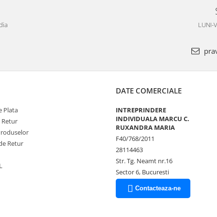
dia
LUNI-V
pra
DATE COMERCIALE
 Plata
INTREPRINDERE
INDIVIDUALA MARCU C.
e Retur
RUXANDRA MARIA
Produselor
F40/768/2011
de Retur
28114463
Str. Tg. Neamt nr.16
L
Sector 6, Bucuresti
Contacteaza-ne