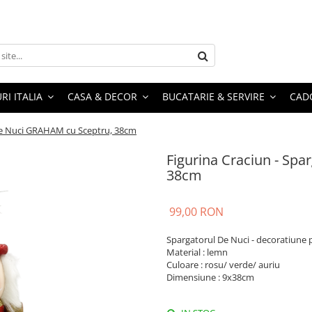
RI ITALIA
CASA & DECOR
BUCATARIE & SERVIRE
CADO
 de Nuci GRAHAM cu Sceptru, 38cm
Figurina Craciun - Sp
38cm
99,00 RON
Spargatorul De Nuci - decoratiune 
Material : lemn
Culoare : rosu/ verde/ auriu
Dimensiune : 9x38cm