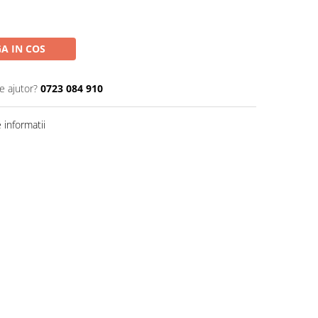
A IN COS
e ajutor?
0723 084 910
informatii