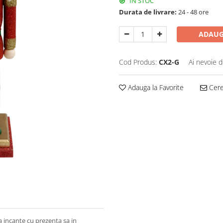
IN STOC
Durata de livrare:
24 - 48 ore
ADAUG
Cod Produs:
CX2-G
Ai nevoie d
Adauga la Favorite
Cere 
a incante cu prezenta sa in