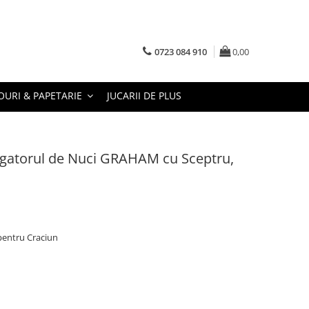
0723 084 910
0,00
URI & PAPETARIE
JUCARII DE PLUS
argatorul de Nuci GRAHAM cu Sceptru,
pentru Craciun