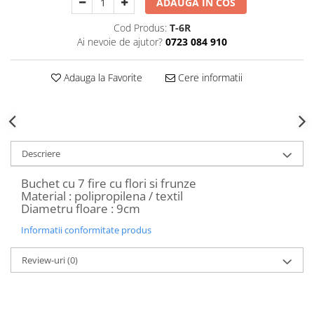
ADAUGA IN COS
Decoratiuni Craciun
Sweet Wonderland
Cod Produs:
T-6R
Ai nevoie de ajutor?
0723 084 910
Crengute Decorative
Decoratiuni Muzicale
Adauga la Favorite
Cere informatii
Decoratiuni Luminoase
Coronite & Ghirlande
Aromaterapie Craciun
Felicitari, Cutii si Pungi de Cadou
Descriere
Buchet cu 7 fire cu flori si frunze
Material : polipropilena / textil
Diametru floare : 9cm
Informatii conformitate produs
Review-uri
(0)