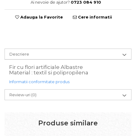
Ai nevoie de ajutor?
0723 084 910
Sweet Wonderland
Crengute Decorative
Adauga la Favorite
Cere informatii
Decoratiuni Muzicale
Decoratiuni Luminoase
Coronite & Ghirlande
Aromaterapie Craciun
Felicitari, Cutii si Pungi de Cadou
Descriere
Fir cu flori artificiale Albastre
Material : textil si polipropilena
Informatii conformitate produs
Review-uri
(0)
Produse similare