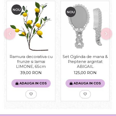
NOU
NOU
Set Oglinda de mana &
Ramura decorativa cu
Pieptene argintat
frunze si lamai
ABIGAIL
LIMONE, 65cm
125,00 RON
39,00 RON
ADAUGA IN COS
ADAUGA IN COS