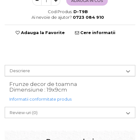
ADAUGA IN COS
Sweet Wonderland
Cod Produs:
D-T9B
Crengute Decorative
Ai nevoie de ajutor?
0723 084 910
Decoratiuni Muzicale
Decoratiuni Luminoase
Adauga la Favorite
Cere informatii
Coronite & Ghirlande
Aromaterapie Craciun
Felicitari, Cutii si Pungi de Cadou
Descriere
Frunze decor de toamna
Dimensiune : 19x9cm
Informatii conformitate produs
Review-uri
(0)