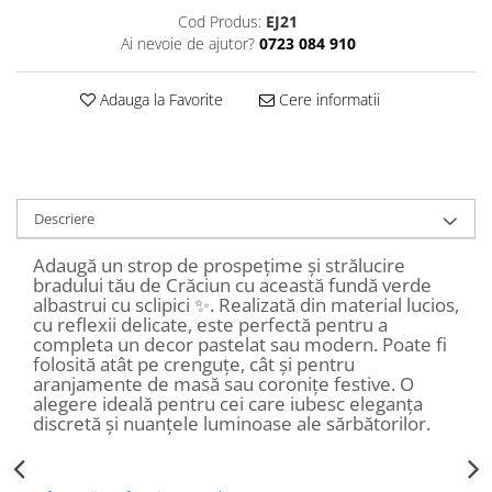
Decoratiuni Craciun
Cod Produs:
EJ21
Sweet Wonderland
Ai nevoie de ajutor?
0723 084 910
Crengute Decorative
Adauga la Favorite
Cere informatii
Decoratiuni Muzicale
Decoratiuni Luminoase
Coronite & Ghirlande
Aromaterapie Craciun
Felicitari, Cutii si Pungi de Cadou
Descriere
Adaugă un strop de prospețime și strălucire
bradului tău de Crăciun cu această fundă verde
albastrui cu sclipici ✨. Realizată din material lucios,
cu reflexii delicate, este perfectă pentru a
completa un decor pastelat sau modern. Poate fi
folosită atât pe crenguțe, cât și pentru
aranjamente de masă sau coronițe festive. O
alegere ideală pentru cei care iubesc eleganța
discretă și nuanțele luminoase ale sărbătorilor.