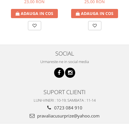
Decor Craciun, 6x320 cm
Auriu, 6x540cm
23,00 RON
25,00 RON
ADAUGA IN COS
ADAUGA IN COS
SOCIAL
Urmareste-ne in social media
SUPORT CLIENTI
LUNI-VINERI : 10-19; SAMBATA : 11-14
0723 084 910
pravaliacusurprize@yahoo.com