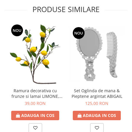
PRODUSE SIMILARE
NOU
NOU
Ramura decorativa cu
Set Oglinda de mana &
frunze si lamai LIMONE,
Pieptene argintat ABIGAIL
65cm
39,00 RON
125,00 RON
ADAUGA IN COS
ADAUGA IN COS