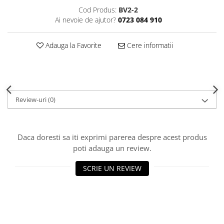
Decoratiuni Craciun
Cod Produs:
BV2-2
Ai nevoie de ajutor?
0723 084 910
Sweet Wonderland
Crengute Decorative
Adauga la Favorite
Cere informatii
Decoratiuni Muzicale
Decoratiuni Luminoase
Coronite & Ghirlande
Aromaterapie Craciun
Felicitari, Cutii si Pungi de Cadou
Review-uri
(0)
Daca doresti sa iti exprimi parerea despre acest produs
poti adauga un review.
SCRIE UN REVIEW