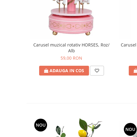
Carusel muzical rotativ HORSES, Roz/
Carusel
Alb
59,00 RON
ADAUGA IN COS
NOU
NOU