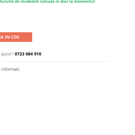
in functie de modelele ramase in stoc la momentul
A IN COS
 ajutor?
0723 084 910
informatii