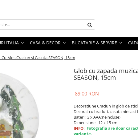
RI ITALIA
CASA & DECOR
BUCATARIE & SERVIRE
CADO
– Cu Mos Craciun si Casuta SEASON, 15cm
Glob cu zapada muzica
SEASON, 15cm
89,00 RON
Decoratiune Craciun in glob de sticla
Decorat cu braduti, casuta ninsa si
Baterii: 3 x AAA(neincluse)
Dimensiune : 12 x 15 cm
INFO
: Fotografia are doar carac
variante.