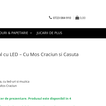
0723 084 910
0,00
URI & PAPETARIE
JUCARII DE PLUS
l cu LED – Cu Mos Craciun si Casuta
, cu led-uri si muzica
 Mos Craciun
ter de prezentare. Produsul este disponibil in 4