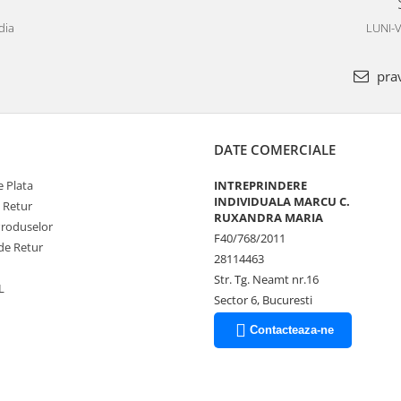
dia
LUNI-V
pra
DATE COMERCIALE
 Plata
INTREPRINDERE
INDIVIDUALA MARCU C.
e Retur
RUXANDRA MARIA
Produselor
F40/768/2011
de Retur
28114463
Str. Tg. Neamt nr.16
L
Sector 6, Bucuresti
Contacteaza-ne