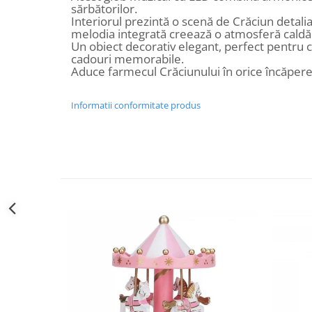
sărbătorilor.
Decoratiuni Craciun
Interiorul prezintă o scenă de Crăciun detaliat
Sweet Wonderland
melodia integrată creează o atmosferă caldă ș
Un obiect decorativ elegant, perfect pentru ca
Crengute Decorative
cadouri memorabile.
Decoratiuni Muzicale
Aduce farmecul Crăciunului în orice încăpere
Decoratiuni Luminoase
Coronite & Ghirlande
Informatii conformitate produs
Aromaterapie Craciun
Felicitari, Cutii si Pungi de Cadou