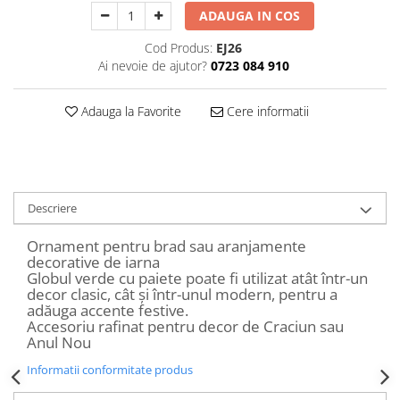
Decoratiuni Craciun
ADAUGA IN COS
Sweet Wonderland
Cod Produs:
EJ26
Crengute Decorative
Ai nevoie de ajutor?
0723 084 910
Decoratiuni Muzicale
Decoratiuni Luminoase
Adauga la Favorite
Cere informatii
Coronite & Ghirlande
Aromaterapie Craciun
Felicitari, Cutii si Pungi de Cadou
Descriere
Ornament pentru brad sau aranjamente
decorative de iarna
Globul verde cu paiete poate fi utilizat atât într-un
decor clasic, cât și într-unul modern, pentru a
adăuga accente festive.
Accesoriu rafinat pentru decor de Craciun sau
Anul Nou
Informatii conformitate produs