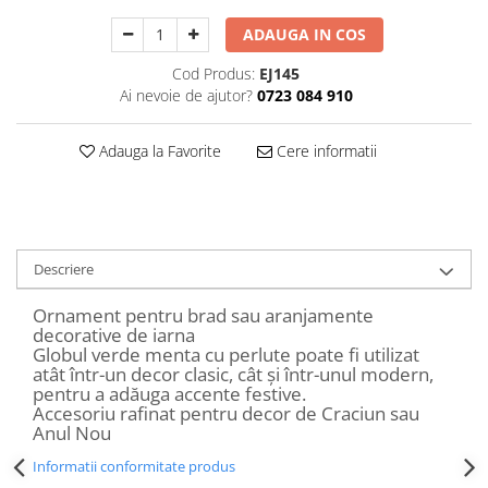
Decoratiuni Craciun
ADAUGA IN COS
Sweet Wonderland
Crengute Decorative
Cod Produs:
EJ145
Ai nevoie de ajutor?
0723 084 910
Decoratiuni Muzicale
Decoratiuni Luminoase
Adauga la Favorite
Cere informatii
Coronite & Ghirlande
Aromaterapie Craciun
Felicitari, Cutii si Pungi de Cadou
Descriere
Ornament pentru brad sau aranjamente
decorative de iarna
Globul verde menta cu perlute poate fi utilizat
atât într-un decor clasic, cât și într-unul modern,
pentru a adăuga accente festive.
Accesoriu rafinat pentru decor de Craciun sau
Anul Nou
Informatii conformitate produs