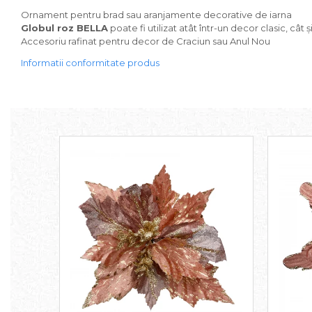
Ornament pentru brad sau aranjamente decorative de iarna
Sweet Wonderland
Globul roz BELLA
poate fi utilizat atât într-un decor clasic, câ
Crengute Decorative
Accesoriu rafinat pentru decor de Craciun sau Anul Nou
Decoratiuni Muzicale
Informatii conformitate produs
Decoratiuni Luminoase
Coronite & Ghirlande
Aromaterapie Craciun
Felicitari, Cutii si Pungi de Cadou