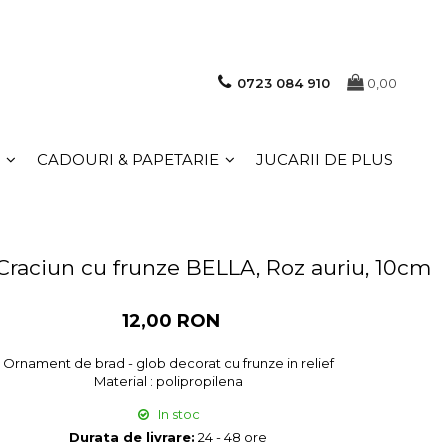
0723 084 910
0,00
CADOURI & PAPETARIE
JUCARII DE PLUS
Craciun cu frunze BELLA, Roz auriu, 10cm
12,00 RON
Ornament de brad - glob decorat cu frunze in relief
Material : polipropilena
In stoc
Durata de livrare:
24 - 48 ore