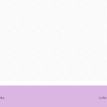
dia
LUNI-