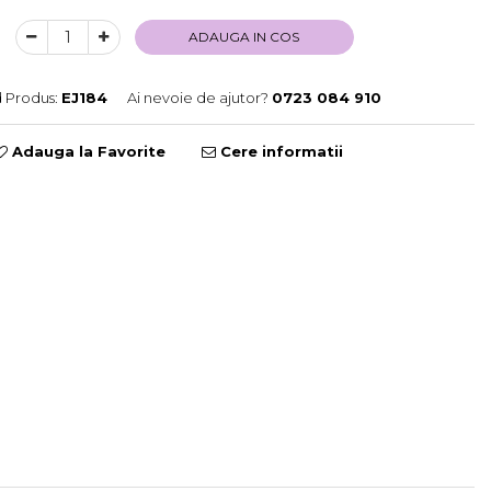
ADAUGA IN COS
 Produs:
EJ184
Ai nevoie de ajutor?
0723 084 910
Adauga la Favorite
Cere informatii