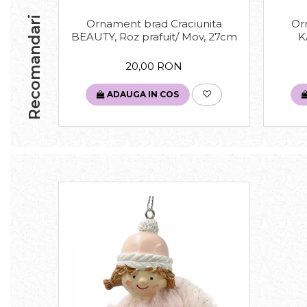
Recomandari
Ornament brad Craciunita
Or
BEAUTY, Roz prafuit/ Mov, 27cm
K
20,00 RON
ADAUGA IN COS