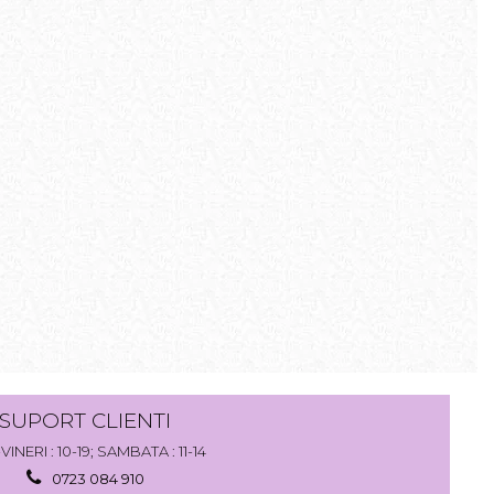
SUPORT CLIENTI
VINERI : 10-19; SAMBATA : 11-14
0723 084 910