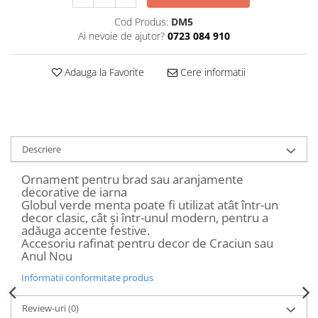
Decoratiuni Craciun
Cod Produs:
DM5
Sweet Wonderland
Ai nevoie de ajutor?
0723 084 910
Crengute Decorative
Decoratiuni Muzicale
Adauga la Favorite
Cere informatii
Decoratiuni Luminoase
Coronite & Ghirlande
Aromaterapie Craciun
Felicitari, Cutii si Pungi de Cadou
Descriere
Ornament pentru brad sau aranjamente
decorative de iarna
Globul verde menta poate fi utilizat atât într-un
decor clasic, cât și într-unul modern, pentru a
adăuga accente festive.
Accesoriu rafinat pentru decor de Craciun sau
Anul Nou
Informatii conformitate produs
Review-uri
(0)