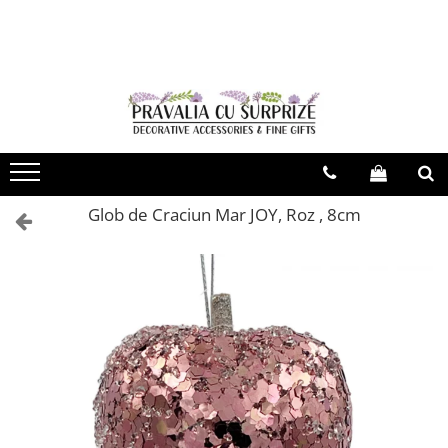
VARA CU STIL
MODA & ACCESORII
SAPUNURI ITALIA
CASA & DECOR
BUCATARIE & SERVIRE
CADOURI & PAPETARIE
Decor De Vara
ACCESORII FEMEI
Sapun
Statuete
Fete De Masa
Agende & Articole De Scris
Palarii De Soare
Esarfe
Sapun lichid & Gel de dus
Flori Artificiale
Servire Ceai & Cafea
Felicitari, Pungi & Cutii Cadouri
Brose
Evantaie & Umbrele De Soare
Vaze
Cani Ceramica
Cercei
Cani Sticla Borosilicata
Accesorii Fashion
Papusi De Portelan
Glob de Craciun Mar JOY, Roz , 8cm
Coliere
Cesti & Seturi de Cesti
Esarfe De Vara
Cutii Ceasuri & Bijuterii
Bratari & Inele
Seturi Din Portelan
Accesorii De Par
Ceasuri
Accesorii Pentru Esarfe
Ceainice & Carafe
Genti De Paie
Veioze & Lampi
Portofele Dama
Termosuri
Palarii De Vara
Genti & Shoppere
Obiecte Argintate
Servirea & Pregatirea Mesei
Esarfe Toamna & Iarna
Rame & Albume Foto
Vesela & Servicii De Masa
ACCESORII COPII
Obiecte Decorative
Platouri & Tavi
ACCESORII BARBATI
Vase Pentru Copt
Oglinzi
Papioane Uni
Pahare si Accesorii Bar