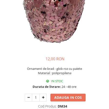
Fructiere & Cosuri
Papioane Cu Model
Pahare
De Birou
Cravate
Accesorii Bar
Textile
Cravate Ascot Matase
Accesorii Servire Argintate
Esarfe Matase & Vascoza
Cutii Muzicale
Depozitare Alimente &
Bretele
Mic Mobilier & Organizare
Condimente
Palarii
Aromaterapie
Utile In Bucatarie
Butoni & Ace De Cravata
De Gradina
Bijuterii
De Sezon
Portofele & Genti
12,00 RON
Esarfe Toamna & Iarna
Primavara & Paste
ACCESORII UTILE
De Toamna
Ornament de brad - glob roz cu paiete
Material : polipropilena
De Craciun
Figurine Spargatorul De Nuci
IN STOC
Durata de livrare:
24 - 48 ore
Figurine & Plusuri
Servire Masa Craciun
ADAUGA IN COS
Decoratiuni Brad
Cani & Cesti Craciun
Cod Produs:
DM34