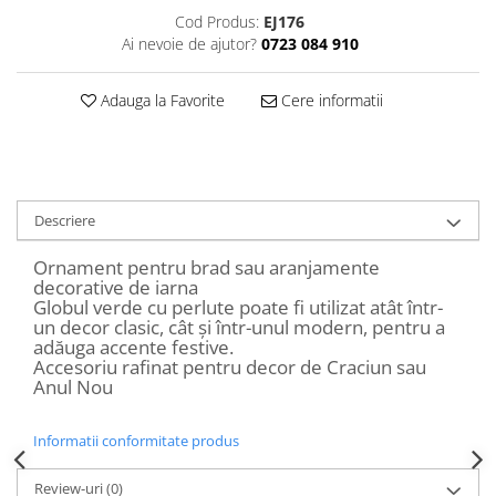
Decoratiuni Craciun
Cod Produs:
EJ176
Ai nevoie de ajutor?
0723 084 910
Sweet Wonderland
Crengute Decorative
Adauga la Favorite
Cere informatii
Decoratiuni Muzicale
Decoratiuni Luminoase
Coronite & Ghirlande
Aromaterapie Craciun
Felicitari, Cutii si Pungi de Cadou
Descriere
Ornament pentru brad sau aranjamente
decorative de iarna
Globul verde cu perlute poate fi utilizat atât într-
un decor clasic, cât și într-unul modern, pentru a
adăuga accente festive.
Accesoriu rafinat pentru decor de Craciun sau
Anul Nou
Informatii conformitate produs
Review-uri
(0)