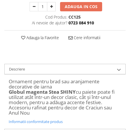
Decoratiuni Craciun
ADAUGA IN COS
Sweet Wonderland
Cod Produs:
CC125
Crengute Decorative
Ai nevoie de ajutor?
0723 084 910
Decoratiuni Muzicale
Decoratiuni Luminoase
Adauga la Favorite
Cere informatii
Coronite & Ghirlande
Aromaterapie Craciun
Felicitari, Cutii si Pungi de Cadou
Descriere
Ornament pentru brad sau aranjamente
decorative de iarna
Globul magenta Stea SHINY
cu paiete poate fi
utilizat atât într-un decor clasic, cât și într-unul
modern, pentru a adăuga accente festive.
Accesoriu rafinat pentru decor de Craciun sau
Anul Nou
Informatii conformitate produs