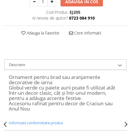
ADAUGA IN COS
Decoratiuni Craciun
Sweet Wonderland
Cod Produs:
EJ205
Ai nevoie de ajutor?
0723 084 910
Crengute Decorative
Decoratiuni Muzicale
Adauga la Favorite
Cere informatii
Decoratiuni Luminoase
Coronite & Ghirlande
Aromaterapie Craciun
Felicitari, Cutii si Pungi de Cadou
Descriere
Ornament pentru brad sau aranjamente
decorative de iarna
Globul verde cu paiete aurii poate fi utilizat atât
într-un decor clasic, cât și într-unul modern,
pentru a adăuga accente festive.
Accesoriu rafinat pentru decor de Craciun sau
Anul Nou
Informatii conformitate produs