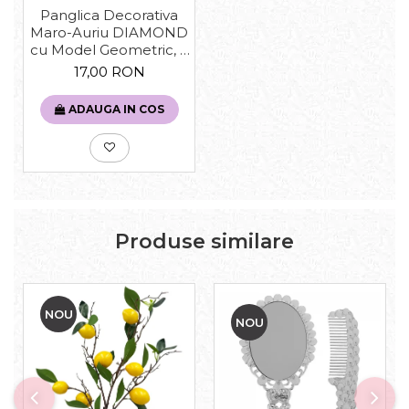
Panglica Decorativa
Maro-Auriu DIAMOND
cu Model Geometric, 6
x 270 cm
17,00 RON
ADAUGA IN COS
Produse similare
NOU
NOU