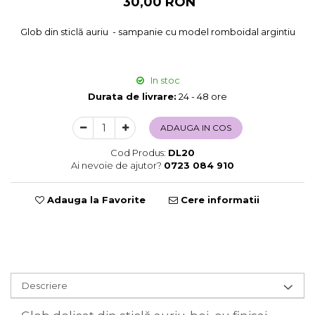
30,00 RON
Sweet Wonderland
Glob din sticlă auriu - sampanie cu model romboidal argintiu
Crengute Decorative
Decoratiuni Muzicale
Decoratiuni Luminoase
In stoc
Coronite & Ghirlande
Durata de livrare:
24 - 48 ore
Aromaterapie Craciun
Felicitari, Cutii si Pungi de Cadou
ADAUGA IN COS
Cod Produs:
DL20
Ai nevoie de ajutor?
0723 084 910
Adauga la Favorite
Cere informatii
Descriere