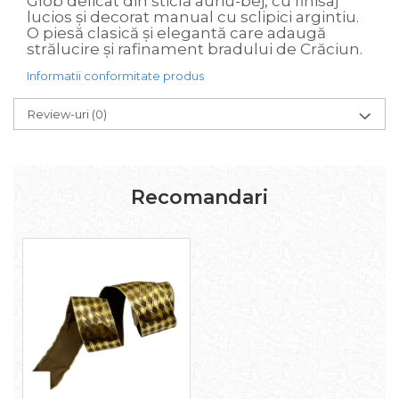
Glob delicat din sticlă auriu-bej, cu finisaj
lucios și decorat manual cu sclipici argintiu.
O piesă clasică și elegantă care adaugă
strălucire și rafinament bradului de Crăciun.
Informatii conformitate produs
Review-uri
(0)
Recomandari