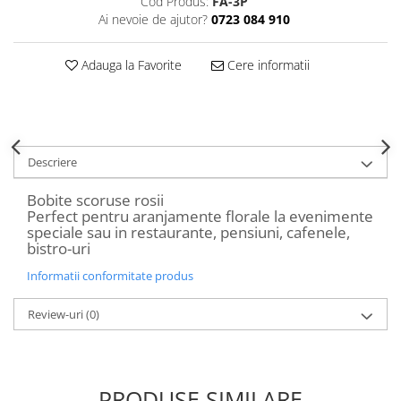
Cod Produs:
FA-3P
Decoratiuni Craciun
Ai nevoie de ajutor?
0723 084 910
Sweet Wonderland
Crengute Decorative
Adauga la Favorite
Cere informatii
Decoratiuni Muzicale
Decoratiuni Luminoase
Coronite & Ghirlande
Aromaterapie Craciun
Descriere
Felicitari, Cutii si Pungi de Cadou
Bobite scoruse rosii
Perfect pentru aranjamente florale la evenimente
speciale sau in restaurante, pensiuni, cafenele,
bistro-uri
Informatii conformitate produs
Review-uri
(0)
PRODUSE SIMILARE