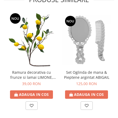
NOU
NOU
Ramura decorativa cu
Set Oglinda de mana &
frunze si lamai LIMONE,
Pieptene argintat ABIGAIL
65cm
39,00 RON
125,00 RON
ADAUGA IN COS
ADAUGA IN COS