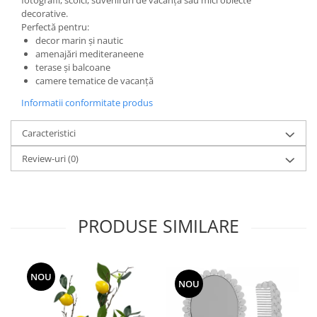
fotografii, scoici, suveniruri de vacanță sau mici obiecte
decorative.
Perfectă pentru:
decor marin și nautic
amenajări mediteraneene
terase și balcoane
camere tematice de vacanță
Informatii conformitate produs
Caracteristici
Review-uri
(0)
PRODUSE SIMILARE
NOU
NOU