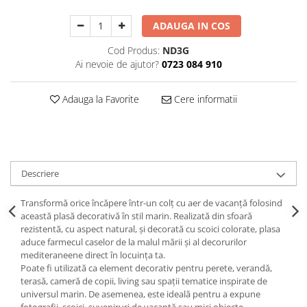
Decoratiuni Craciun
ADAUGA IN COS
Sweet Wonderland
Crengute Decorative
Cod Produs:
ND3G
Decoratiuni Muzicale
Ai nevoie de ajutor?
0723 084 910
Decoratiuni Luminoase
Coronite & Ghirlande
Adauga la Favorite
Cere informatii
Aromaterapie Craciun
Felicitari, Cutii si Pungi de Cadou
Descriere
Transformă orice încăpere într-un colț cu aer de vacanță folosind
această plasă decorativă în stil marin. Realizată din sfoară
rezistentă, cu aspect natural, și decorată cu scoici colorate, plasa
aduce farmecul caselor de la malul mării și al decorurilor
mediteraneene direct în locuința ta.
Poate fi utilizată ca element decorativ pentru perete, verandă,
terasă, cameră de copii, living sau spații tematice inspirate de
universul marin. De asemenea, este ideală pentru a expune