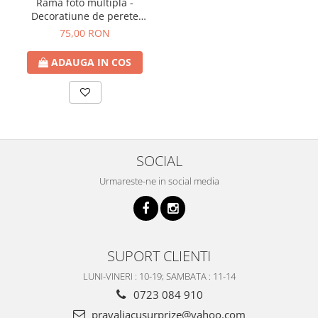
Rama foto multipla -
Decoratiune de perete
FLOWERS, 43x33 cm
75,00 RON
ADAUGA IN COS
SOCIAL
Urmareste-ne in social media
SUPORT CLIENTI
LUNI-VINERI : 10-19; SAMBATA : 11-14
0723 084 910
pravaliacusurprize@yahoo.com