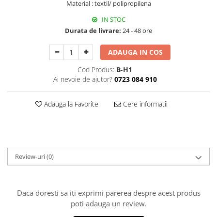
Material : textil/ polipropilena
Decoratiuni Craciun
Sweet Wonderland
IN STOC
Durata de livrare:
24 - 48 ore
Crengute Decorative
Decoratiuni Muzicale
ADAUGA IN COS
Decoratiuni Luminoase
Coronite & Ghirlande
Cod Produs:
B-H1
Ai nevoie de ajutor?
0723 084 910
Aromaterapie Craciun
Felicitari, Cutii si Pungi de Cadou
Adauga la Favorite
Cere informatii
Review-uri
(0)
Daca doresti sa iti exprimi parerea despre acest produs
poti adauga un review.