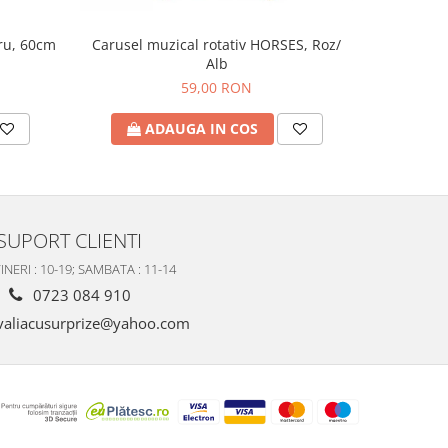
tru, 60cm
Tava cu 
Carusel muzical rotativ HORSES, Roz/
Alb
59,00 RON
A
ADAUGA IN COS
SUPORT CLIENTI
INERI : 10-19; SAMBATA : 11-14
0723 084 910
valiacusurprize@yahoo.com