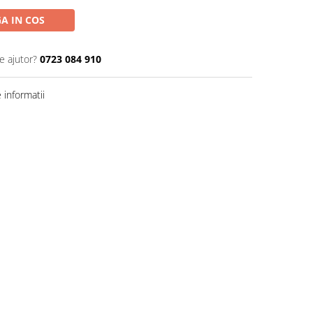
A IN COS
e ajutor?
0723 084 910
informatii