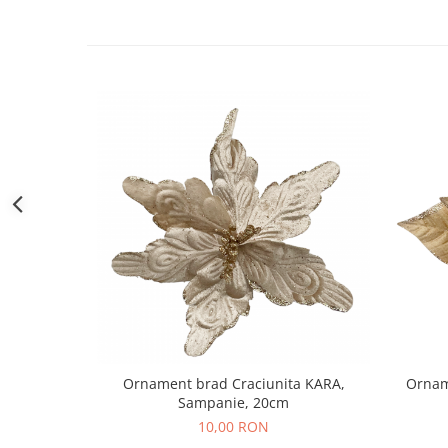
Decoratiuni Craciun
Sweet Wonderland
Crengute Decorative
Decoratiuni Muzicale
Decoratiuni Luminoase
Coronite & Ghirlande
Aromaterapie Craciun
Felicitari, Cutii si Pungi de Cadou
Ornament brad Craciunita KARA,
Ornam
Sampanie, 20cm
10,00 RON