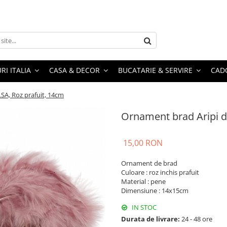
RI ITALIA
CASA & DECOR
BUCATARIE & SERVIRE
CADO
SA, Roz prafuit, 14cm
Ornament brad Aripi de
15,00 RON
Ornament de brad
Culoare : roz inchis prafuit
Material : pene
Dimensiune : 14x15cm
IN STOC
Durata de livrare:
24 - 48 ore