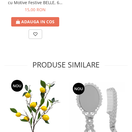
cu Motive Festive BELLE, 6 x
270 cm
15,00 RON
ADAUGA IN COS
PRODUSE SIMILARE
NOU
NOU