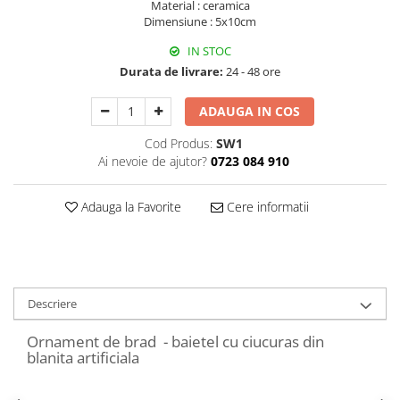
Material : ceramica
Decoratiuni Craciun
Dimensiune : 5x10cm
Sweet Wonderland
IN STOC
Crengute Decorative
Durata de livrare:
24 - 48 ore
Decoratiuni Muzicale
Decoratiuni Luminoase
ADAUGA IN COS
Coronite & Ghirlande
Cod Produs:
SW1
Aromaterapie Craciun
Ai nevoie de ajutor?
0723 084 910
Felicitari, Cutii si Pungi de Cadou
Adauga la Favorite
Cere informatii
Descriere
Ornament de brad - baietel cu ciucuras din
blanita artificiala