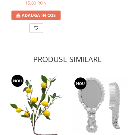
270 cm
15,00 RON
ADAUGA IN COS
PRODUSE SIMILARE
NOU
NOU