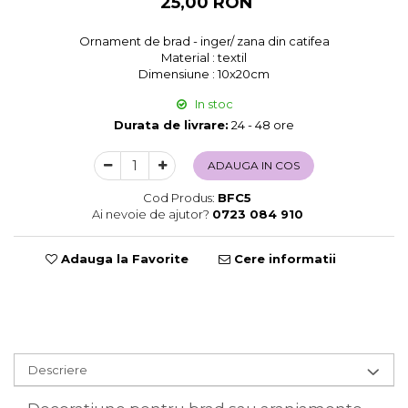
25,00 RON
Sweet Wonderland
Ornament de brad - inger/ zana din catifea
Crengute Decorative
Material : textil
Decoratiuni Muzicale
Dimensiune : 10x20cm
Decoratiuni Luminoase
In stoc
Coronite & Ghirlande
Durata de livrare:
24 - 48 ore
Aromaterapie Craciun
Felicitari, Cutii si Pungi de Cadou
ADAUGA IN COS
Cod Produs:
BFC5
Ai nevoie de ajutor?
0723 084 910
Adauga la Favorite
Cere informatii
Descriere