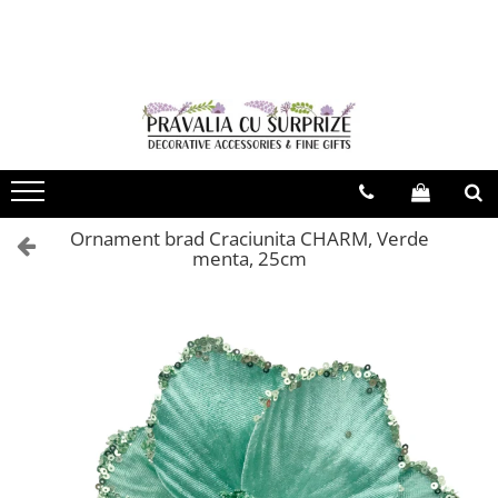
VARA CU STIL
MODA & ACCESORII
SAPUNURI ITALIA
CASA & DECOR
BUCATARIE & SERVIRE
CADOURI & PAPETARIE
Decor De Vara
ACCESORII FEMEI
Sapun
Statuete
Fete De Masa
Agende & Articole De Scris
Palarii De Soare
Esarfe
Sapun lichid & Gel de dus
Flori Artificiale
Servire Ceai & Cafea
Felicitari, Pungi & Cutii Cadouri
Brose
Evantaie & Umbrele De Soare
Vaze
Cani Ceramica
Cercei
Cani Sticla Borosilicata
Accesorii Fashion
Papusi De Portelan
Ornament brad Craciunita CHARM, Verde
Coliere
Cesti & Seturi de Cesti
menta, 25cm
Esarfe De Vara
Cutii Ceasuri & Bijuterii
Bratari & Inele
Seturi Din Portelan
Accesorii De Par
Ceasuri
Accesorii Pentru Esarfe
Ceainice & Carafe
Genti De Paie
Veioze & Lampi
Portofele Dama
Termosuri
Palarii De Vara
Genti & Shoppere
Obiecte Argintate
Servirea & Pregatirea Mesei
Esarfe Toamna & Iarna
Rame & Albume Foto
Vesela & Servicii De Masa
ACCESORII COPII
Obiecte Decorative
Platouri & Tavi
ACCESORII BARBATI
Vase Pentru Copt
Oglinzi
Papioane Uni
Pahare si Accesorii Bar