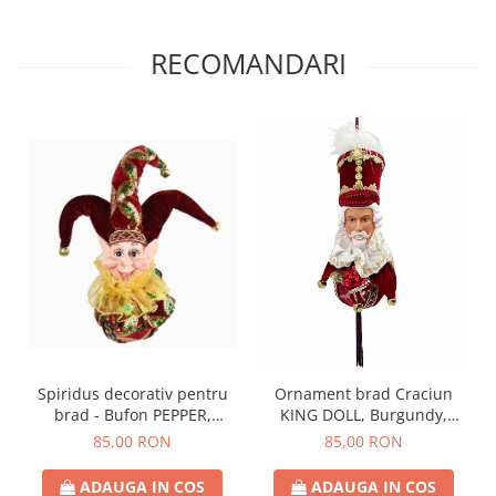
RECOMANDARI
Spiridus decorativ pentru
Ornament brad Craciun
brad - Bufon PEPPER,
KING DOLL, Burgundy,
Burgundy, 25cm
22cm
85,00 RON
85,00 RON
ADAUGA IN COS
ADAUGA IN COS