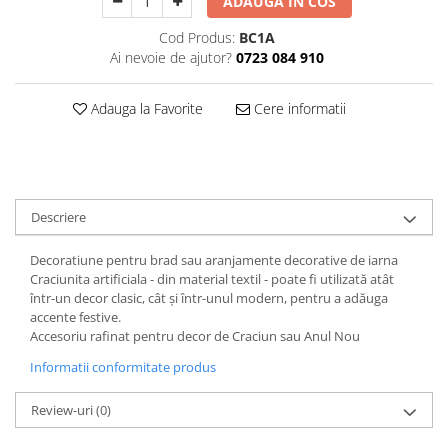
ADAUGA IN COS
Decoratiuni Craciun
Cod Produs:
BC1A
Sweet Wonderland
Ai nevoie de ajutor?
0723 084 910
Crengute Decorative
Decoratiuni Muzicale
Adauga la Favorite
Cere informatii
Decoratiuni Luminoase
Coronite & Ghirlande
Aromaterapie Craciun
Felicitari, Cutii si Pungi de Cadou
Descriere
Decoratiune pentru brad sau aranjamente decorative de iarna
Craciunita artificiala - din material textil - poate fi utilizată atât
într-un decor clasic, cât și într-unul modern, pentru a adăuga
accente festive.
Accesoriu rafinat pentru decor de Craciun sau Anul Nou
Informatii conformitate produs
Review-uri
(0)