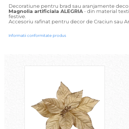
Decoratiune pentru brad sau aranjamente decor
Sweet Wonderland
Magnolia artificiala ALEGRIA
- din material text
Crengute Decorative
festive.
Decoratiuni Muzicale
Accesoriu rafinat pentru decor de Craciun sau 
Decoratiuni Luminoase
Coronite & Ghirlande
Informatii conformitate produs
Aromaterapie Craciun
Felicitari, Cutii si Pungi de Cadou