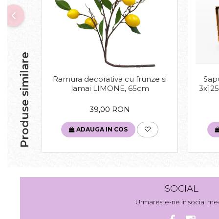
Produse similare
Ramura decorativa cu frunze si
Sapu
lamai LIMONE, 65cm
3x125
39,00 RON
ADAUGA IN COS
SOCIAL
Urmareste-ne in social me