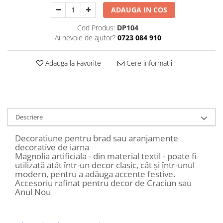
Decoratiuni Craciun
ADAUGA IN COS
Sweet Wonderland
Cod Produs:
DP104
Crengute Decorative
Ai nevoie de ajutor?
0723 084 910
Decoratiuni Muzicale
Decoratiuni Luminoase
Adauga la Favorite
Cere informatii
Coronite & Ghirlande
Aromaterapie Craciun
Felicitari, Cutii si Pungi de Cadou
Descriere
Decoratiune pentru brad sau aranjamente
decorative de iarna
Magnolia artificiala - din material textil - poate fi
utilizată atât într-un decor clasic, cât și într-unul
modern, pentru a adăuga accente festive.
Accesoriu rafinat pentru decor de Craciun sau
Anul Nou