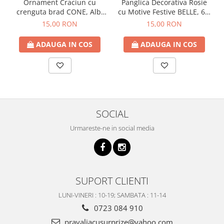
Ornament Craciun cu
Panglica Decorativa Rosie
crenguta brad CONE, Alb,
cu Motive Festive BELLE, 6 x
30cm
270 cm
15,00 RON
15,00 RON
ADAUGA IN COS
ADAUGA IN COS
SOCIAL
Urmareste-ne in social media
SUPORT CLIENTI
LUNI-VINERI : 10-19; SAMBATA : 11-14
0723 084 910
pravaliacusurprize@yahoo.com