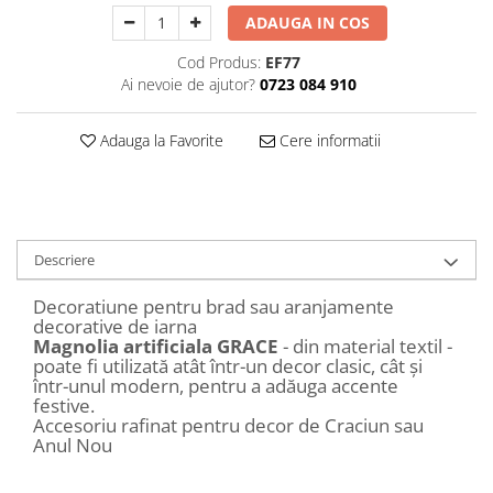
Decoratiuni Craciun
ADAUGA IN COS
Sweet Wonderland
Cod Produs:
EF77
Crengute Decorative
Ai nevoie de ajutor?
0723 084 910
Decoratiuni Muzicale
Decoratiuni Luminoase
Adauga la Favorite
Cere informatii
Coronite & Ghirlande
Aromaterapie Craciun
Felicitari, Cutii si Pungi de Cadou
Descriere
Decoratiune pentru brad sau aranjamente
decorative de iarna
Magnolia artificiala GRACE
- din material textil -
poate fi utilizată atât într-un decor clasic, cât și
într-unul modern, pentru a adăuga accente
festive.
Accesoriu rafinat pentru decor de Craciun sau
Anul Nou