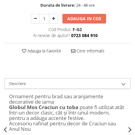
Decoratiuni Craciun
Durata de livrare:
24 - 48 ore
Sweet Wonderland
ADAUGA IN COS
Crengute Decorative
Decoratiuni Muzicale
Cod Produs:
F-G2
Ai nevoie de ajutor?
0723 084 910
Decoratiuni Luminoase
Coronite & Ghirlande
Adauga la Favorite
Cere informatii
Aromaterapie Craciun
Felicitari, Cutii si Pungi de Cadou
Descriere
Ornament pentru brad sau aranjamente
decorative de iarna
Globul Mos Craciun cu toba
poate fi utilizat atât
într-un decor clasic, cât și într-unul modern,
pentru a adăuga accente festive.
Accesoriu rafinat pentru decor de Craciun sau
Anul Nou