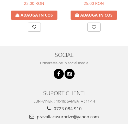
Decor Craciun, 6x320 cm
Auriu, 6x540cm
23,00 RON
25,00 RON
ADAUGA IN COS
ADAUGA IN COS
SOCIAL
Urmareste-ne in social media
SUPORT CLIENTI
LUNI-VINERI : 10-19; SAMBATA : 11-14
0723 084 910
pravaliacusurprize@yahoo.com