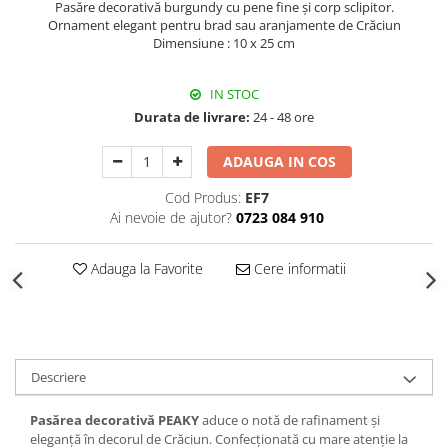
Pasăre decorativă burgundy cu pene fine și corp sclipitor.
Decoratiuni Craciun
Ornament elegant pentru brad sau aranjamente de Crăciun
Sweet Wonderland
Dimensiune : 10 x 25 cm
Crengute Decorative
Decoratiuni Muzicale
IN STOC
Decoratiuni Luminoase
Durata de livrare:
24 - 48 ore
Coronite & Ghirlande
ADAUGA IN COS
Aromaterapie Craciun
Felicitari, Cutii si Pungi de Cadou
Cod Produs:
EF7
Ai nevoie de ajutor?
0723 084 910
Adauga la Favorite
Cere informatii
Descriere
Pasărea decorativă PEAKY
aduce o notă de rafinament și
eleganță în decorul de Crăciun. Confecționată cu mare atenție la