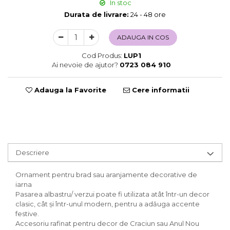
In stoc
Sweet Wonderland
Durata de livrare:
24 - 48 ore
Crengute Decorative
Decoratiuni Muzicale
ADAUGA IN COS
Decoratiuni Luminoase
Cod Produs:
LUP1
Coronite & Ghirlande
Ai nevoie de ajutor?
0723 084 910
Aromaterapie Craciun
Felicitari, Cutii si Pungi de Cadou
Adauga la Favorite
Cere informatii
Descriere
Ornament pentru brad sau aranjamente decorative de
iarna
Pasarea albastru/ verzui poate fi utilizata atât într-un decor
clasic, cât și într-unul modern, pentru a adăuga accente
festive.
Accesoriu rafinat pentru decor de Craciun sau Anul Nou