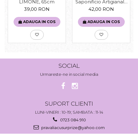
Saponificio Artigianale
LIMONE, 65cm
Fiorentino
42,00 RON
39,00 RON
ADAUGA IN COS
ADAUGA IN COS
SOCIAL
Urmareste-ne in social media
SUPORT CLIENTI
LUNI-VINERI : 10-19; SAMBATA : 11-14
0723 084 910
pravaliacusurprize@yahoo.com