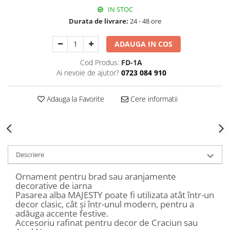
Decoratiuni Craciun
IN STOC
Sweet Wonderland
Durata de livrare:
24 - 48 ore
Crengute Decorative
ADAUGA IN COS
Decoratiuni Muzicale
Decoratiuni Luminoase
Cod Produs:
FD-1A
Ai nevoie de ajutor?
0723 084 910
Coronite & Ghirlande
Aromaterapie Craciun
Adauga la Favorite
Cere informatii
Felicitari, Cutii si Pungi de Cadou
Descriere
Ornament pentru brad sau aranjamente
decorative de iarna
Pasarea alba MAJESTY poate fi utilizata atât într-un
decor clasic, cât și într-unul modern, pentru a
adăuga accente festive.
Accesoriu rafinat pentru decor de Craciun sau