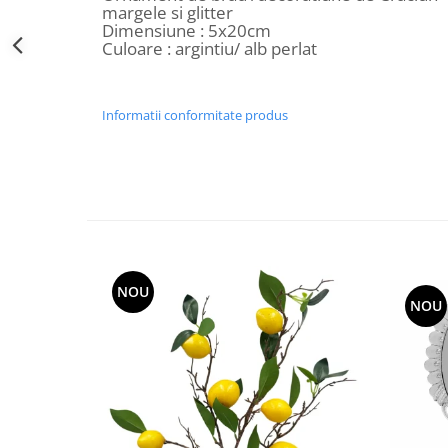
margele si glitter
Decoratiuni Craciun
Dimensiune : 5x20cm
Sweet Wonderland
Culoare : argintiu/ alb perlat
Crengute Decorative
Decoratiuni Muzicale
Informatii conformitate produs
Decoratiuni Luminoase
Coronite & Ghirlande
Aromaterapie Craciun
Felicitari, Cutii si Pungi de Cadou
NOU
NOU