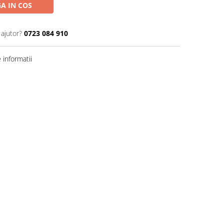
A IN COS
 ajutor?
0723 084 910
informatii