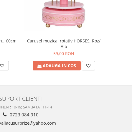
tru, 60cm
Tava cu 
Carusel muzical rotativ HORSES, Roz/
Alb
59,00 RON
A
ADAUGA IN COS
SUPORT CLIENTI
INERI : 10-19; SAMBATA : 11-14
0723 084 910
valiacusurprize@yahoo.com