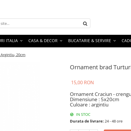
RI ITALIA
CASA & DECOR
BUCATARIE & SERVIRE
CADO
Argintiu, 20cm
Ornament brad Turturi
15,00 RON
Ornament Craciun - crenguta
Dimensiune : 5x20cm
Culoare : argintiu
IN STOC
Durata de livrare:
24 - 48 ore