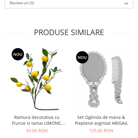
Review-uri
(0)
PRODUSE SIMILARE
NOU
NOU
Ramura decorativa cu
Set Oglinda de mana &
frunze si lamai LIMONE,
Pieptene argintat ABIGAIL
65cm
39,00 RON
125,00 RON