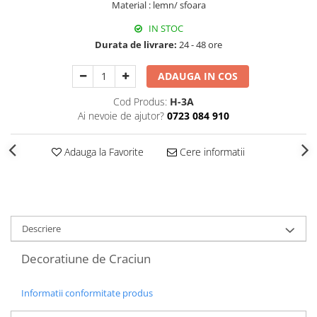
Material : lemn/ sfoara
Decoratiuni Craciun
Sweet Wonderland
IN STOC
Durata de livrare:
24 - 48 ore
Crengute Decorative
Decoratiuni Muzicale
ADAUGA IN COS
Decoratiuni Luminoase
Coronite & Ghirlande
Cod Produs:
H-3A
Ai nevoie de ajutor?
0723 084 910
Aromaterapie Craciun
Felicitari, Cutii si Pungi de Cadou
Adauga la Favorite
Cere informatii
Descriere
Decoratiune de Craciun
Informatii conformitate produs