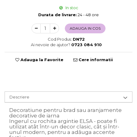
Sweet Wonderland
In stoc
Crengute Decorative
Durata de livrare:
24 - 48 ore
Decoratiuni Muzicale
ADAUGA IN COS
Decoratiuni Luminoase
Coronite & Ghirlande
Cod Produs:
DN72
Aromaterapie Craciun
Ai nevoie de ajutor?
0723 084 910
Felicitari, Cutii si Pungi de Cadou
Adauga la Favorite
Cere informatii
Descriere
Decoratiune pentru brad sau aranjamente
decorative de iarna
Ingerul cu rochita argintie ELSA - poate fi
utilizat atât într-un decor clasic, cât și într-
unul modern, pentru a adăuga accente