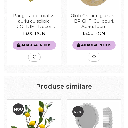
Panglica decorativa
Glob Craciun glazurat
auriu cu sclipici
BRIGHT, Cu leduri,
GOLDIE - Decor
Auriu, 10cm
Craciun, 6x230cm
13,00 RON
15,00 RON
ADAUGA IN COS
ADAUGA IN COS
Produse similare
NOU
NOU