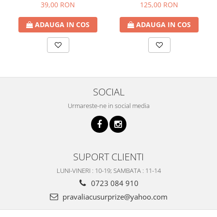
65cm
39,00 RON
125,00 RON
ADAUGA IN COS
ADAUGA IN COS
SOCIAL
Urmareste-ne in social media
SUPORT CLIENTI
LUNI-VINERI : 10-19; SAMBATA : 11-14
0723 084 910
pravaliacusurprize@yahoo.com