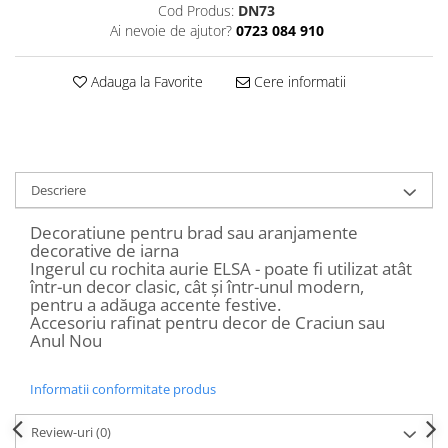
Cod Produs:
DN73
Decoratiuni Craciun
Ai nevoie de ajutor?
0723 084 910
Sweet Wonderland
Crengute Decorative
Adauga la Favorite
Cere informatii
Decoratiuni Muzicale
Decoratiuni Luminoase
Coronite & Ghirlande
Aromaterapie Craciun
Descriere
Felicitari, Cutii si Pungi de Cadou
Decoratiune pentru brad sau aranjamente
decorative de iarna
Ingerul cu rochita aurie ELSA - poate fi utilizat atât
într-un decor clasic, cât și într-unul modern,
pentru a adăuga accente festive.
Accesoriu rafinat pentru decor de Craciun sau
Anul Nou
Informatii conformitate produs
Review-uri
(0)