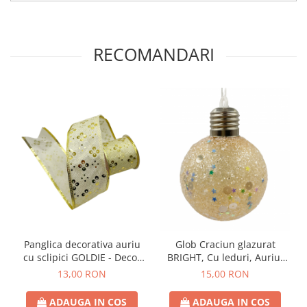
RECOMANDARI
Panglica decorativa auriu
Glob Craciun glazurat
cu sclipici GOLDIE - Decor
BRIGHT, Cu leduri, Auriu,
Craciun, 6x230cm
10cm
13,00 RON
15,00 RON
ADAUGA IN COS
ADAUGA IN COS