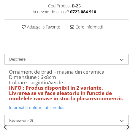
Decoratiuni Craciun
Cod Produs:
B-Z5
Sweet Wonderland
Ai nevoie de ajutor?
0723 084 910
Crengute Decorative
Adauga la Favorite
Cere informatii
Decoratiuni Muzicale
Decoratiuni Luminoase
Coronite & Ghirlande
Aromaterapie Craciun
Felicitari, Cutii si Pungi de Cadou
Descriere
Ornament de brad - masina din ceramica
Dimensiune : 6x8cm
Culoare : argintiu/verde
INFO : Produs disponibil in 2 variante.
Livrarea se va face aleatoriu in functie de
modelele ramase in stoc la plasarea comenzii.
Informatii conformitate produs
Review-uri
(0)