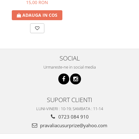
270 cm
15,00 RON
ADAUGA IN COS
SOCIAL
Urmareste-ne in social media
SUPORT CLIENTI
LUNI-VINERI : 10-19; SAMBATA : 11-14
0723 084 910
pravaliacusurprize@yahoo.com